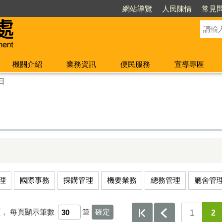
網站導覽
人民陳情
常見
機關介紹
業務資訊
便民服務
宣導專區
目
理
國際事務
採購管理
機要業務
總務管理
廳舍管
頁，
每頁顯示筆數
筆
1
2