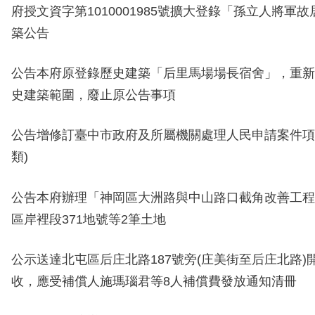
府授文資字第1010001985號擴大登錄「孫立人將軍
築公告
公告
本府原登錄歷史建築「后里馬場場長宿舍」，重新
史建築範圍，廢止原公告事項
公告
增修訂臺中市政府及所屬機關處理人民申請案件項
類)
公告本府辦理「神岡區大洲路與中山路口截角改善工程
區岸裡段371地號等2筆土地
公示送達北屯區后庄北路187號旁(庄美街至后庄北路)
收，應受補償人施瑪瑙君等8人補償費發放通知清冊