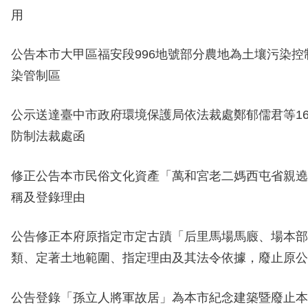
用
公告
本市大甲區福安段996
地號部分農地為土壤污染控
染管制區
公示送達
臺中市政府環境保護
局
依法裁處鄭郁儒君等1
防制法裁處函
修正公告本市民俗文化資產「萬和宮老二媽西屯省親遶
稱及登錄理由
公告修正本府原指定市定古蹟「后里馬場馬廄、場本部
類、定著土地範圍、指定理由及其法令依據，廢止原公
公告登錄「孫立人將軍故居」為本市紀念建築暨廢止本府1