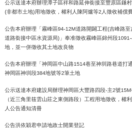
公示送達本府辦理潭子區祥和路延伸銜接至豐原區鎌村
(非都市土地)用地徵收，權利人陳阿爐等2人徵收補償
公告本府辦理「霧峰區94-12M道路開闢工程(吉峰路至吉
道路銜接中區水資源局)」奉准徵收霧峰區錦州段1091-
地
，並一併徵收其土地改良物
公告本府辦理「神岡區中山路1514巷至神圳路巷道打
神岡區神圳段384地號等2筆土地
公示送達本府建設局辦理神岡區大豐路四段-主2號15
（近三角里筱雲山莊之東側路段）工程用地徵收，權利
人公告通知清冊
公告
洪依穎君
申請地政士開業登記