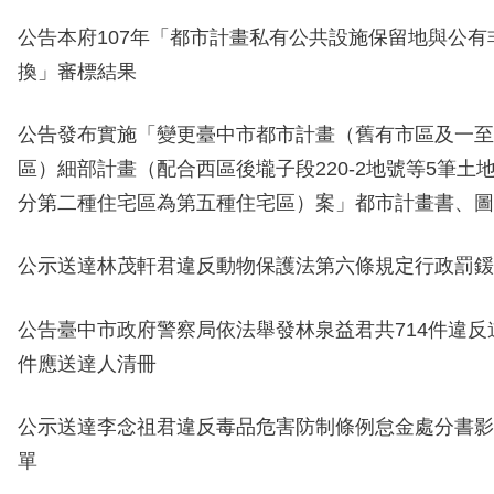
公告本府107年「都市計畫私有公共設施保留地與公有
換」審標結果
公告
發布實施「變更臺中市都市計畫（舊有市區及一至
區）細部計畫（配合西區後壠子段220-2地號等5筆土
分第二種住宅區為第五種住宅區）案」都市計畫書、圖
公示送達
林茂軒
君違反動物保護法第六條規定行政罰鍰
公告
臺中市政府警察
局依法舉發
林泉益君共714
件違反
件應送達人清冊
公示送達
李念祖君
違反毒品危害防制條例怠金處分書影
單