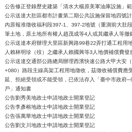
公告修正登錄歷史建築「清水大楊原美軍油庫設施」範
公示送達大肚區都市計畫第二期公共設施保留地四號計
內原報准徵收福利段397-1、397-2地號（重測前大肚段
筆土地，原土地所有權人趙茂成等4人或其繼承人等撤
公示送達本府辦理大里區新興路99巷22弄打通工程用
人賴林明珍（歿）之繼承人賴國興等3人地價補償費發
公示送達交通部公路總局辦理西濱快速公路大甲大安（130K
+080）路段主線高架工程用地徵收，茲徵收補償費應
延、拒絕受領或不能受領，已依法存入「臺中市政府─徵
戶」通知書
公告劉秀美地政士申請地政士開業登記
公告李彥榕地政士申請地政士開業登記
公告張萬華地政士申請地政士開業登記
公告劉文川地政士申請地政士開業登記