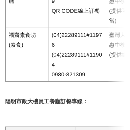
臘
9
惠中樓地
QR CODE線上訂餐
(提供可
當)
福齋素食坊
(04)22289111#1197
臺灣大
(素食)
6
惠中樓地
(04)22289111#1190
(提供鐵
4
0980-821309
陽明市政大樓員工餐廳訂餐專線：