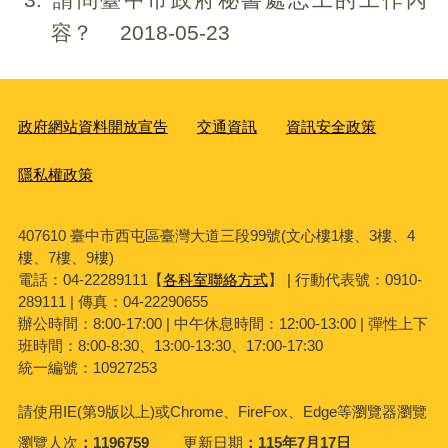
容？
2018-05-23
政府網站資料開放宣告
交通資訊
資訊安全政策
隱私權政策
407610 臺中市西屯區臺灣大道三段99號(文心樓1樓、3樓、4
樓、7樓、9樓)
電話：04-22289111【
各科室聯絡方式
】 | 行動代表號：0910-
289111 | 傳真：04-22290655
辦公時間：8:00-17:00 | 中午休息時間：12:00-13:00 | 彈性上下
班時間：8:00-8:30、13:00-13:30、17:00-17:30
統一編號：10927253
請使用
IE(
第
9
版以上
)
或
Chrome
、
FireFox
、
Edge
等瀏覽器瀏覽
瀏覽人次
1196759
更新日期
115年7月17日