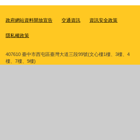
政府網站資料開放宣告
交通資訊
資訊安全政策
隱私權政策
407610 臺中市西屯區臺灣大道三段99號(文心樓1樓、3樓、4
樓、7樓、9樓)
電話：04-22289111【
各科室聯絡方式
】 | 行動代表號：0910-
289111 | 傳真：04-22290655
辦公時間：8:00-17:00 | 中午休息時間：12:00-13:00 | 彈性上下
班時間：8:00-8:30、13:00-13:30、17:00-17:30
統一編號：10927253
請使用
IE(
第
9
版以上
)
或
Chrome
、
FireFox
、
Edge
等瀏覽器瀏覽
瀏覽人次
1196789
更新日期
115年7月17日