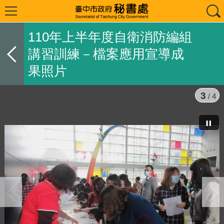
110年上半年度自衛消防編組
講習訓練－檔案應用宣導成
果照片
3
/ 4