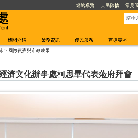
網站導覽
人民陳情
常見
機關介紹
業務資訊
便民服務
宣導專區
簿
>
國際貴賓與市政成果
色列經濟文化辦事處柯思畢代表蒞府拜會