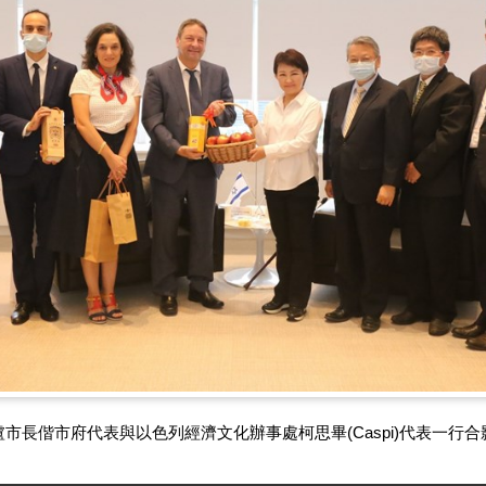
盧市長偕市府代表與以色列經濟文化辦事處柯思畢(Caspi)代表一行合