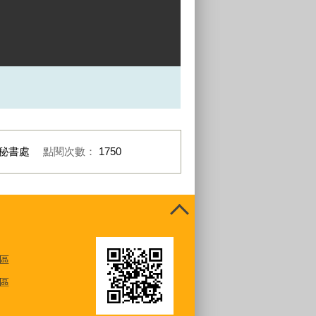
秘書處
點閱次數：
1750
區
區