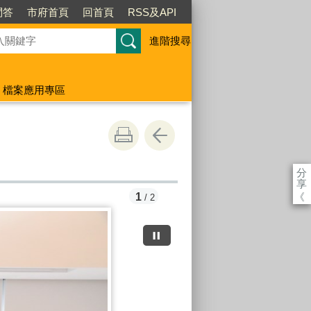
問答
市府首頁
回首頁
RSS及API
進階搜尋
檔案應用專區
分
享
《
1
/ 2