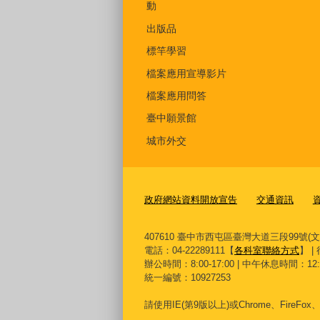
動
出版品
標竿學習
檔案應用宣導影片
檔案應用問答
臺中願景館
城市外交
政府網站資料開放宣告
交通資訊
407610 臺中市西屯區臺灣大道三段99號(
電話：04-22289111【
各科室聯絡方式
】 |
辦公時間：8:00-17:00 | 中午休息時間：12:00-
統一編號：10927253
請使用
IE(
第
9
版以上
)
或
Chrome
、
FireFox