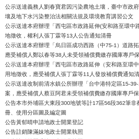
公示送達義務人劉春寶君因污染農地土壤，臺中市政府
壤及地下水污染整治法相關法規及環境教育講習公文
公示送達本府辦理「西屯區市政路延伸(安和路至環中路
地徵收，權利人張丁霖等13人公告通知清冊
公示送達本府辦理「烏日區成功西路（中75-1）道路
應受補償人鄭以春等38人未受領補償費繳存國庫專戶
公示送達本府辦理「西屯區市政路延伸（安和路至環中
用地徵收，應受補償人張丁霖等11人發放補償費通知
公示送達改制前清水鎮公所辦理「台中港特定區15-39
案，應受補償人蔡豆阿君未受領補償費繳存國庫專戶保
公告本市外埔區大東段300地號等計17區56段362筆
冊、使用分區圖及編定圖
公告黃郁晴申請地政士開業登記
公告註銷陳滿妹地政士開業執照