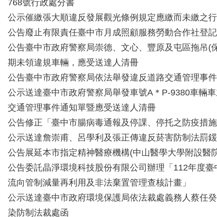
768號行政處分書
公示催繳張大順違反發展觀光條例規定應繳而未繳之行
公告廢止有限責任臺中市月成照顧服務勞動合作社登記
公告臺中市政府警察局崇德、文心、豐原及屯區拖吊(保
期未領違規車輛，應受送達人清冊
公告臺中市政府警察局依法舉發違反道路交通管理事件
公示送達臺中市政府警察局舉發車號A＊P-9380車輛
交通管理事件通知單暨應受送達人清冊
公告修正「臺中市腸病毒通報及停課、停托之防疫措施
公示送達詹崇甫、呂學利及張正傳違反菸害防制法罰鍰
公告展延本市指定精神醫療機構(中山醫學大學附設醫院
公告委託晶淨環境科技股份有限公司辦理「112年度臺
流向管制減量再利用及非法棄置管理查核計畫」
公示送達臺中市政府環境保護局依法裁處義務人蔡任癸
染防制法裁處函