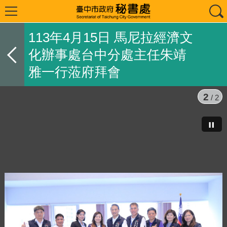
113年4月15日 馬尼拉經濟文
化辦事處台中分處主任朱靖
雅一行蒞府拜會
2
/ 2