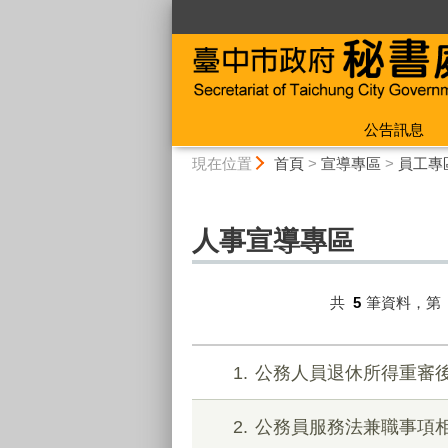
:::
公告訊息
:::
現在位置
首頁
>
宣導專區
>
員工專
人事宣導專區
共
5
筆資料，第
1
公務人員退休所得重審
2
公務員服務法兼職事項