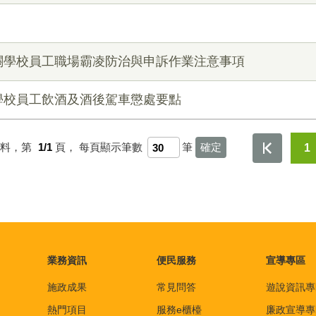
關學校員工職場霸凌防治與申訴作業注意事項
學校員工飲酒及酒後駕車懲處要點
資料，第
1/1
頁，
每頁顯示筆數
筆
1
業務資訊
便民服務
宣導專區
施政成果
常見問答
遊說資訊專
熱門項目
服務e櫃檯
廉政宣導專