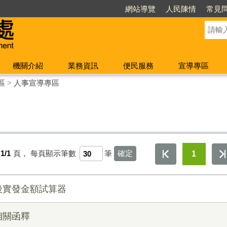
網站導覽
人民陳情
常見
機關介紹
業務資訊
便民服務
宣導專區
區
>
人事宣導專區
1/1
頁，
每頁顯示筆數
筆
1
後實發金額試算器
相關函釋