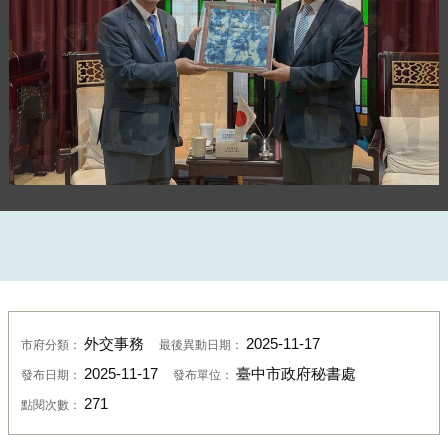
日本友好城市鳥取縣議會銀杏泰利議員等貴賓蒞府拜
會，由張大春副秘書長代表接見