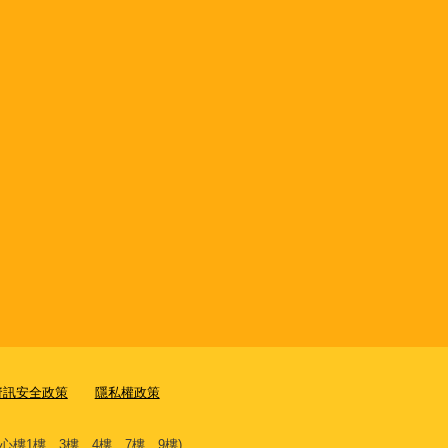
資訊安全政策
隱私權政策
文心樓1樓、3樓、4樓、7樓、9樓)