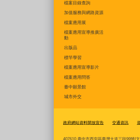
檔案目錄查詢
加值服務與網路資源
檔案應用展
檔案應用宣導推廣活
動
出版品
標竿學習
檔案應用宣導影片
檔案應用問答
臺中願景館
城市外交
政府網站資料開放宣告
交通資訊
407610 臺中市西屯區臺灣大道三段99號(