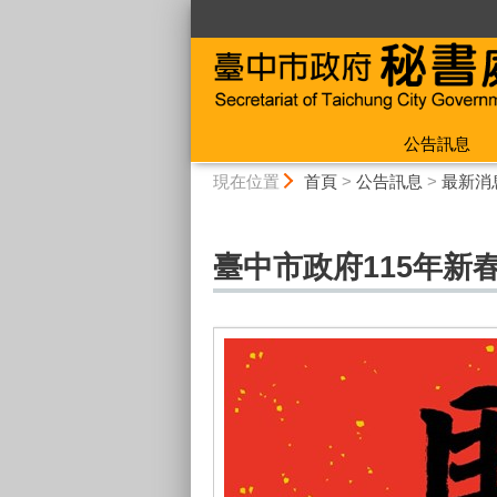
:::
公告訊息
:::
現在位置
首頁
>
公告訊息
>
最新消
臺中市政府115年新