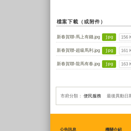
檔案下載（或附件）
新春賀聯-馬上有錢.jpg
jpg
156 
新春賀聯-超級馬利.jpg
jpg
161 
新春賀聯-龍馬有春.jpg
jpg
163 
市府分類：
便民服務
最後異動日
:::
公告訊息
機關介紹