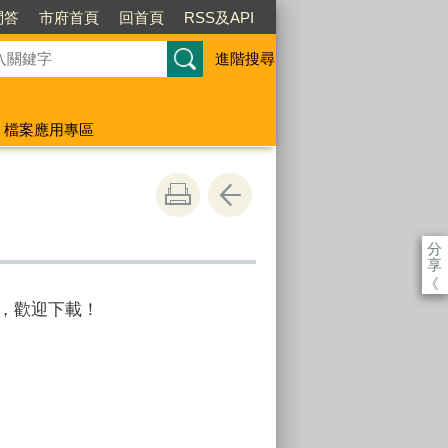
問答
市府首頁
回首頁
RSS及API
進階搜尋
檔案應用專區
分
享
《
檔，歡迎下載！