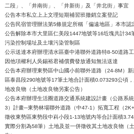
二段」、「井南街」、「井新街」及「井北街」事宜
公告本市私立上上文理短期補習班撤銷立案登記
公告民宿管理辦法第5條規定所稱「偏遠地區」本市認
公告解除本市大里區仁美段1447地號等16坵塊共計3
污染控制場址及土壤污染管制區
公示送達本府辦理清水區臺中港聯外道路特8-50道路
因他項權利人吳錫裕君補償費發放通知無法送達
公告本府辦理東勢區中山國小前聯外道路（24-8M）
區泰昌段290地號等17筆土地合計面積0.073293公
地改良物（土地改良物另案公告）
公告本府辦理生活圈道路交通系統建設計畫（公路系統）6
3）計畫─東勢林場聯外道路（中47-1）拓寬工程（2K+80
徵收東勢區東勢段中嵙小段1-13地號內等合計面積3.74
實際分割為58筆）土地及並一併徵收其土地改良物（