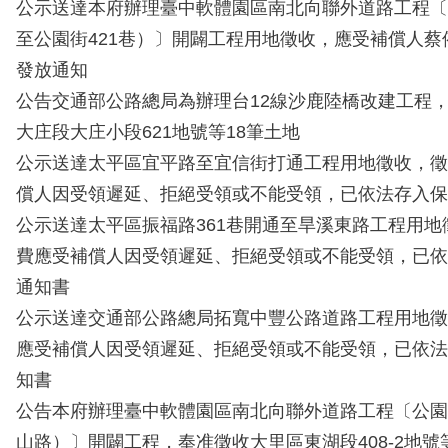
公示送達本府辦理臺中軟體園區南北向聯外道路工程〔
至公園街421巷）〕開闢工程用地徵收，應受補償人蔡
發放通知
公告交通部公路總局為辦理台12線沙鹿陸橋改建工程
大庄段大庄小段621地號等18筆土地
公示送達太平區宜平路至宜信街打通工程用地徵收，徵
償人因受領遲延、拒絕受領或不能受領，已依法存入保
公示送達太平區振福路361巷開通至旱溪東路工程用地
費應受補償人因受領遲延、拒絕受領或不能受領，已依
通知書
公示送達交通部公路總局拓寬中豐公路道路工程用地徵
應受補償人因受領遲延、拒絕受領或不能受領，已依法
知書
公告本府辦理臺中軟體園區南北向聯外道路工程〔公園
山路）〕開闢工程，奉准徵收大里區東湖段408-2地號