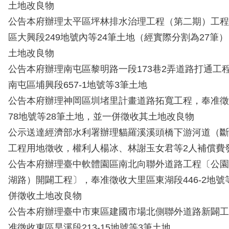
土地改良物
公告本府辦理太平區坪林排水治理工程（第二期）工程
區大興段249地號內等24筆土地（經實際分割為27筆
土地改良物
公告本府辦理南屯區黎明路一段173巷2弄道路打通工
南屯區埔興段657-1地號等3筆土地
公告本府辦理神岡區圳堵里計畫道路拓寬工程，奉准徵
78地號等28筆土地，並一併徵收其土地改良物
公示送達經濟部水利署辦理貓羅溪溪頭橋下游河道（斷面
工程用地徵收，權利人楊冰、林謝玉女君等2人補償費
公告本府辦理臺中軟體園區南北向聯外道路工程〔公園
湖路）開闢工程〕，奉准徵收大里區東湖段446-2地號
併徵收土地改良物
公告本府辦理臺中市東區建國市場北側聯外道路新闢工程(1
准徵收東區旱溪段213-15地號等3筆土地