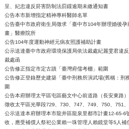
呈、紀忠違反菸害防制法罰鍰逾期未繳通知書
公告本市新增指定精神專科醫師名單
公告臺中市政府衛生局徵求「臺中市104年辦理婚後孕
畫」醫療院所
公告104年度運動神經元病友照護補助計畫
公示送達臺中市政府環境保護局依法裁處紀麗雯君違反
裁處函
公告修正指定市定古蹟「臺灣府儒考棚」範圍
公告修正登錄歷史建築「臺中刑務所演武場(舊稱：刑務
圍
公告本府辦理太平區屯區藝文中心前道路（長安東路）
徵收太平區光華段729、730、747、749、750、751
公示送達本府辦理本市龍井區龍泉里都市計畫12-65-
收，應受補償人祭祀公業賴一珠管理人賴鏡堂等5人補