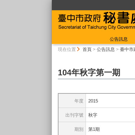
:::
公告訊息
:::
現在位置
首頁
>
公告訊息
>
臺中市
104年秋字第一期
年度
2015
出刊字號
秋字
期別
第1期