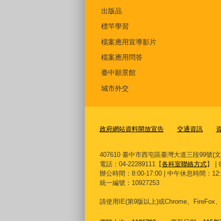
出版品
標竿學習
檔案應用宣導影片
檔案應用問答
臺中願景館
城市外交
政府網站資料開放宣告
交通資訊
407610 臺中市西屯區臺灣大道三段99號(
電話：04-22289111【
各科室聯絡方式
】 |
辦公時間：8:00-17:00 | 中午休息時間：12:00-
統一編號：10927253
請使用
IE(
第
9
版以上
)
或
Chrome
、
FireFox