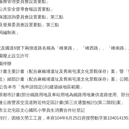
服務管理委員會設置要點」
公共安全督導會報設置要點」
保護諮詢委員會設置要點」第三點
及發展委員會設置要點」第三點
局編制表」
號及國道6號下兩側道路名稱為「峰東路」、「峰西路」、「峰南路」
園廢止設立許可
園停辦
計畫主要計畫（配合麻糍埔遺址及舊南屯溪文化景觀保存）案」暨「
近）細部計畫（配合麻糍埔遺址及舊南屯溪文化景觀保存）案」公開
次公告本市「免申請指定(示)建築線地區範圍」
原都市計畫(部分鐵路用地及車站用地為鐵路用地兼供道路使用、部分
公路豐原交流道附近特定區計畫(第三次通盤檢討)(第二階段)案」
市立北屯區文心國民小學員生消費合作社登記
行」因積欠勞工工資，本府104年6月25日府授勞動字第1040141