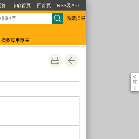
問答
市府首頁
回首頁
RSS及API
進階搜尋
檔案應用專區
分
享
《