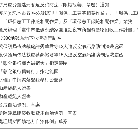
防局處分羅浩元君違反消防法（限期改善、舉發）通知
護局委託本市各區公所辦理「環保志工召募相關作業」、「環保志工
、「環保志工工作服相關作業」及「環保志工保險相關作業」業務
護局辦理「臺中市低碳永續家園推動夜市商圈資源物回收工作計畫」
段330地號為地下水污染管制區
境保護局依法裁處許秀華君等13人違反空氣污染防制法裁處函
境保護局依法裁處蔡錦裕君等15人違反空氣污染防制法裁處函
「彰化銀行繼光街宿舍」指定範圍
「彰化銀行舊總行」指定範圍
水碓」申請聚落登錄舉行公聽會
動產經紀人證書
動產經紀人證書
發展自治條例」草案
拆除違章建築收取費用自治條例」草案
處理場所回饋地方自治條例」草案