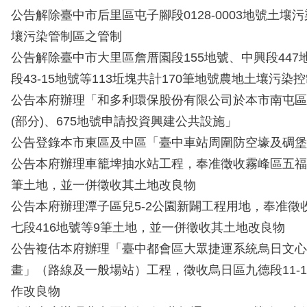
公告解除臺中市后里區屯子腳段0128-0003地號土壤
壤污染管制區之管制
公告解除臺中市大里區詹厝園段155地號、中興段447
段43-15地號等113坵塊共計170筆地號農地土壤污染
公告本府辦理「和多利環保股份有限公司於本市南屯區寶文
(部分)、675地號申請投資興建公共設施」
公告登錄本市東區及中區「臺中車站周圍防空壕及碉堡
公告本府辦理車籠埤抽水站工程，奉准徵收霧峰區五福段1
筆土地，並一併徵收其土地改良物
公告本府辦理潭子區兒5-2公園新闢工程用地，奉准徵
七段416地號等9筆土地，並一併徵收其土地改良物
公告複估本府辦理「臺中都會區大眾捷運系統烏日文心
畫」（路線及一般場站）工程，徵收烏日區九德段11-
作改良物