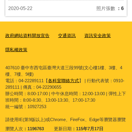
2020-05-22
照片張數
：6
政府網站資料開放宣告
交通資訊
資訊安全政策
隱私權政策
407610 臺中市西屯區臺灣大道三段99號(文心樓1樓、3樓、4
樓、7樓、9樓)
電話：04-22289111【
各科室聯絡方式
】 | 行動代表號：0910-
289111 | 傳真：04-22290655
辦公時間：8:00-17:00 | 中午休息時間：12:00-13:00 | 彈性上下
班時間：8:00-8:30、13:00-13:30、17:00-17:30
統一編號：10927253
請使用
IE(
第
9
版以上
)
或
Chrome
、
FireFox
、
Edge
等瀏覽器瀏覽
瀏覽人次
1196763
更新日期
115年7月17日