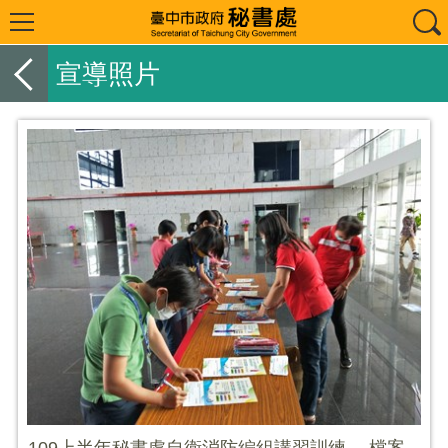
宣導照片
109上半年秘書處自衛消防編組講習訓練 －檔案