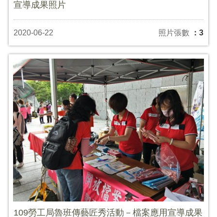
宣導成果照片
2020-06-22
照片張數
：3
109勞工局魯班傳藝匠秀活動－檔案應用宣導成果