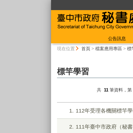
:::
公告訊息
:::
現在位置
首頁
>
檔案應用專區
>
標
標竿學習
共
11
筆資料，第
1
112年受理各機關標竿
2
111年臺中市政府（秘