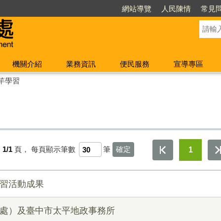
網站導覽
人民陳情
常見
機關介紹
業務資訊
便民服務
宣導專區
竿學習
1/1
頁，
每頁顯示筆數
筆
1
學習活動成果
書處）及臺中市太平地政事務所