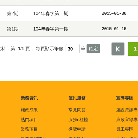
第2期
104年春字第二期
2015-01-30
第1期
104年春字第一期
2015-01-15
資料，第
1/1
頁，
每頁顯示筆數
筆
1
業務資訊
便民服務
宣導專區
施政成果
常見問答
遊說資訊專
熱門項目
服務e櫃檯
廉政宣導專
業務項目
導覽申請
員工專區