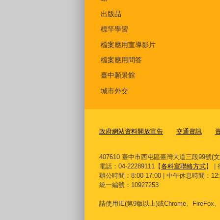
出版品
標竿學習
檔案應用宣導影片
檔案應用問答
臺中願景館
城市外交
政府網站資料開放宣告
交通資訊
407610 臺中市西屯區臺灣大道三段99號(
電話：04-22289111【
各科室聯絡方式
】 |
辦公時間：8:00-17:00 | 中午休息時間：12:00-
統一編號：10927253
請使用
IE(
第
9
版以上
)
或
Chrome
、
FireFox